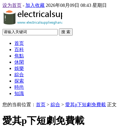
设为首页
-
加入收藏
2026年08月09日 08:43 星期日
搜 索
首页
百科
焦點
休閑
娛樂
綜合
探索
時尚
知識
您的当前位置：
首页
>
綜合
>
愛其p下短劇免費載
正文
愛其p下短劇免費載