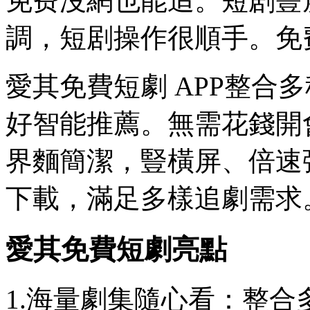
免费
沒網也能追。短剧豎
調，短剧操作很順手。免
愛其免費短劇 APP整合
好智能推薦。無需花錢開
界麵簡潔，豎橫屏、倍速
下載，滿足多樣追劇需求
愛其免費短劇亮點
1.海量劇集隨心看：整