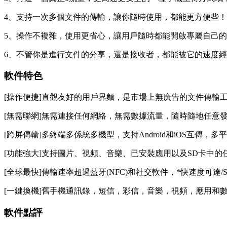
4、支持一次多個文件的傳輸，讓你隨時使用，都能更方便些！
5、操作不複雜，使用更省心，讓用戶隨時都能開啟專屬自己
6、不管你是進行文件的分享，還是接收者，都能被它的速度
軟件特色
[操作便捷]直觀友好的用戶界麵，是市場上無廣告的文件傳輸
[無需聯網]無需連接任何網絡，無需數據流量，隨時隨地任意
[跨屏傳輸]多終端多係統多機型，支持Android和iOS互傳，多
[功能強大]支持圖片、視頻、音樂、已安裝應用以及SD卡中的
[全球最快]傳輸速率超過藍牙(NFC)和社交軟件，*快速度可達/
[一鍵換機]舊手機通訊錄，短信，彩信，音樂，視頻，應用和
軟件點評