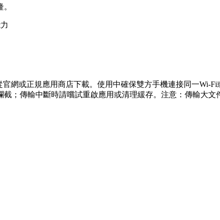
隆。
能力
從官網或正規應用商店下載。使用中確保雙方手機連接同一Wi-Fi或開
攔截；傳輸中斷時請嚐試重啟應用或清理緩存。注意：傳輸大文