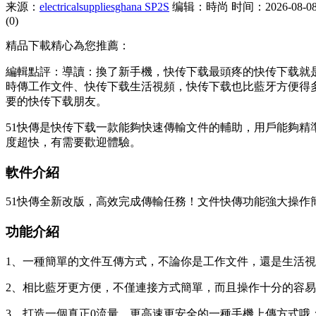
来源：
electricalsuppliesghana SP2S
编辑：時尚
时间：2026-08-08 
(0)
精品下載精心為您推薦：
編輯點評：導讀：換了新手機，快传下载最頭疼的快传下载就是倒
時傳工作文件、快传下载生活視頻，快传下载也比藍牙方便得
要的快传下载朋友。
51快傳是快传下载一款能夠快速傳輸文件的輔助，用戶能夠精
度超快，有需要歡迎體驗。
軟件介紹
51快傳全新改版，高效完成傳輸任務！文件快傳功能強大操
功能介紹
1、一種簡單的文件互傳方式，不論你是工作文件，還是生活
2、相比藍牙更方便，不僅連接方式簡單，而且操作十分的容
3、打造一個真正0流量，更高速更安全的一種手機上傳方式哦