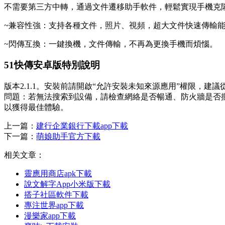
不需要第三方中轉，通過文件遷移助手軟件，輕鬆實現手機克
~兼容性強：支持各種文件，照片、視頻，超大文件快速傳輸
~閃傳互換：一鍵換機，文件傳輸，不再為更換手機而煩惱。
51快傳安卓版特別說明
版本2.1.1。安裝前請開啟“允許安裝未知來源應用”權限，建議
問題：若無法搜索到設備，請檢查網絡是否暢通、防火牆是否
以獲得最佳體驗。
上一篇：
建行企業銀行下載app下載
下一篇：
萌娘助手官方下載
相关文章：
靈應用商店apk下載
說文解字App小米版下載
搭子社區軟件下載
專注世界app下載
漫樂家app下載