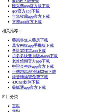
麥咭tv下載安裝
匯采藥app官方版下載
qcy官方app下載
年魚收藏app官方下載
文撩app官方下載
相关推荐：
藥惠多無人藥房下載
萬安融媒app手機版下載
會計雲課堂app下載
拚多多快遞員版本app下載
老蛙鏡頭官方app下載
中證金牛座app官方下載
手機跑馬燈邊緣閃光下載
錄音轉換寶免費下載
43Chat軟件下載
藥脈通app官方下載
栏目分类
百科
焦點