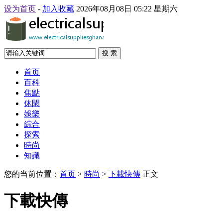
设为首页
-
加入收藏
2026年08月08日 05:22 星期六
搜 索
首页
百科
焦點
休閑
娛樂
綜合
探索
時尚
知識
您的当前位置：
首页
>
時尚
>
下載快傳
正文
下載快傳