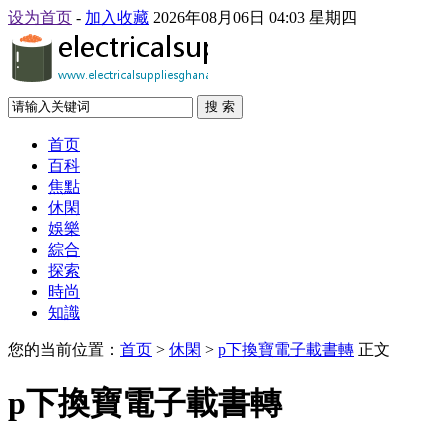
设为首页
-
加入收藏
2026年08月06日 04:03 星期四
搜 索
首页
百科
焦點
休閑
娛樂
綜合
探索
時尚
知識
您的当前位置：
首页
>
休閑
>
p下換寶電子載書轉
正文
p下換寶電子載書轉