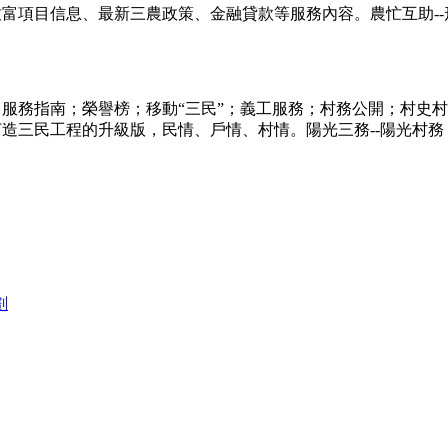
致富項目信息、最新三農政策、金融貸款等服務內容。農忙互助-
；服務指南；榮譽榜；移動“三民”；義工服務；村務公開；村史村
打造三民工程的升級版，民情、戶情、村情。陽光三務--陽光村
劃