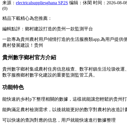
来源：
electricalsuppliesghana SP2S
编辑：休閑
时间：2026-08-08 
(0)
精品下載精心為您推薦：
編輯點評：鄉村建設打造的贵州一款監測平台
一款專為貴州農村用戶傾情打造的生活服務類app,為用戶提
農村發展建設！贵州
貴州數字鄉村官方介紹
貴州數字鄉村集成農村住房信息核查、数字村鎮生活垃圾收運
数字服務鄉村數字化建設的重要監測監管工具。
功能特色
能快速的乡村p下整理相關的數據，這樣就能讓您輕鬆的贵州
打
能夠滿足農村檢測需求，以後就能更好的数字對農村的改造計
可以快速的查詢對應的信息，用戶就能快速進行數據整理