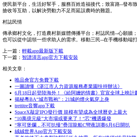
便民新平台，生活好幫手，服務百姓造福後代；致富路--發布
搶收等互助，以解決勞動力不足而延誤農時的難題。
村誌民情
傳承鄉村文化，打造農村新媒體傳播平台；村誌民情--心願牆
也可以從中認領一些求助人的需求。移動三民--在手機移動端
上一篇：
輕載app最新版下載
下一篇：
智譜清言app官方下載安裝
相关文章：
唯品會官方免費下載
一圖讀懂《湛江市人力資源服務產業園扶持辦法》
6月18日起登陸海外！《給阿嬤的情書》官宣全球上映計
揭秘粵BA“城市戰袍”：21城的煙火氣穿上身
trettitre音響app下載
SpaceX敲定IPO發行價 規模有望成為全球曆史上最大
“10萬億元級”大市場或要來了！“芯”機遇爆發
“寧可煲爛，不可扒慢”疊滘龍船C彎夜訓賽6月6日開扒
絨絨世界App官方下載安裝