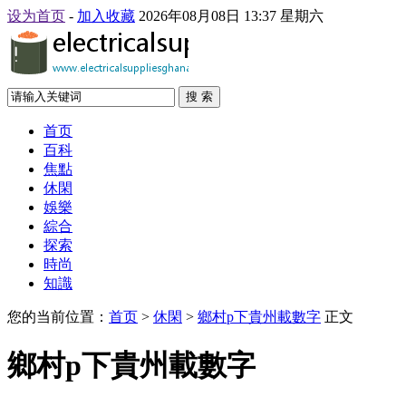
设为首页
-
加入收藏
2026年08月08日 13:37 星期六
搜 索
首页
百科
焦點
休閑
娛樂
綜合
探索
時尚
知識
您的当前位置：
首页
>
休閑
>
鄉村p下貴州載數字
正文
鄉村p下貴州載數字