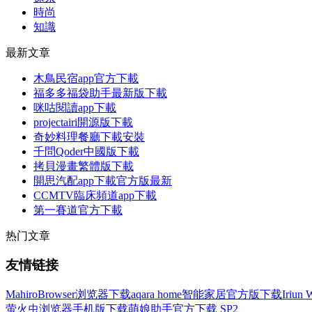
時尚
知識
最新文章
木鳥民宿app官方下載
福多多福袋助手最新版下載
咪咕閱讀app下載
projectairi開源版下載
奇妙料理餐廳下載安裝
千問Qoder中國版下載
拷貝漫畫繁體版下載
開思汽配app下載官方版最新
CCMTV臨床頻道app下載
第一賽道官方下載
热门文章
友情链接
MahiroBrowser浏览器下载
aqara home智能家居官方版下载
Iriu
萤火虫浏览器手机版下载
萌娘助手官方下载
SP2