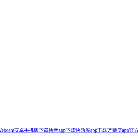
n Webcam安卓手机版下载
快音app下载
快题库app下载
万师傅app官