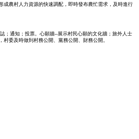
-形成農村人力資源的快速調配，即時發布農忙需求，及時進行
誌；通知；投票。心願牆--展示村民心願的文化牆；旅外人士
務，村委及時做到村務公開、黨務公開、財務公開。