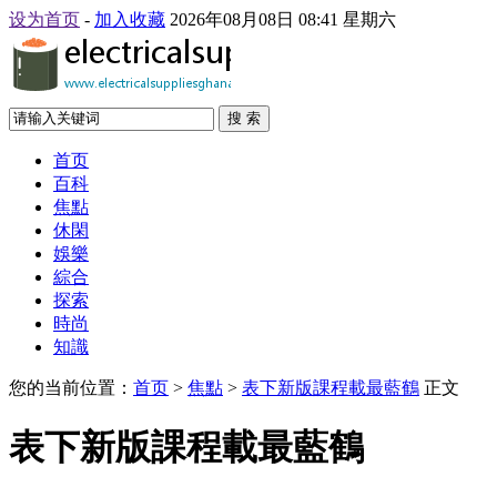
设为首页
-
加入收藏
2026年08月08日 08:41 星期六
搜 索
首页
百科
焦點
休閑
娛樂
綜合
探索
時尚
知識
您的当前位置：
首页
>
焦點
>
表下新版課程載最藍鶴
正文
表下新版課程載最藍鶴