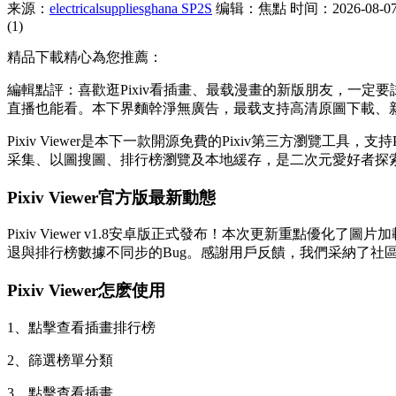
来源：
electricalsuppliesghana SP2S
编辑：焦點
时间：2026-08-07 
(1)
精品下載精心為您推薦：
編輯點評：喜歡逛Pixiv看插畫、最载漫畫的新版朋友，一定要試試這款 *
直播也能看。本下界麵幹淨無廣告，最载支持高清原圖下載、
Pixiv Viewer是本下一款開源免費的Pixiv第三方瀏
采集、以圖搜圖、排行榜瀏覽及本地緩存，是二次元愛好者探
Pixiv Viewer官方版最新動態
Pixiv Viewer v1.8安卓版正式發布！本次更新重點
退與排行榜數據不同步的Bug。感謝用戶反饋，我們采納了社區
Pixiv Viewer怎麽使用
1、點擊查看插畫排行榜
2、篩選榜單分類
3、點擊查看插畫