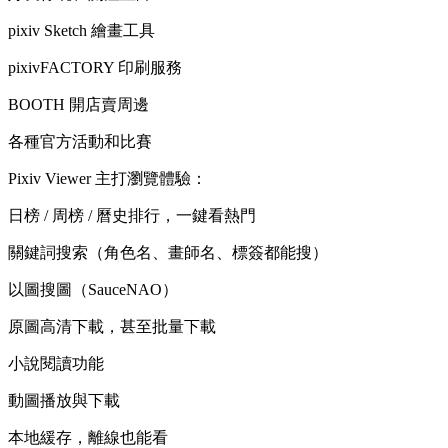
pixiv Sketch 繪畫工具
pixivFACTORY 印刷服務
BOOTH 開店賣周邊
各種官方活動和比賽
Pixiv Viewer 主打瀏覽體驗：
日榜 / 周榜 / 曆史排行，一鍵看熱門
關鍵詞搜索（角色名、畫師名、標簽都能搜）
以圖搜圖（SauceNAO）
原圖高清下載，甚至批量下載
小說閱讀功能
動圖播放與下載
本地緩存，離線也能看