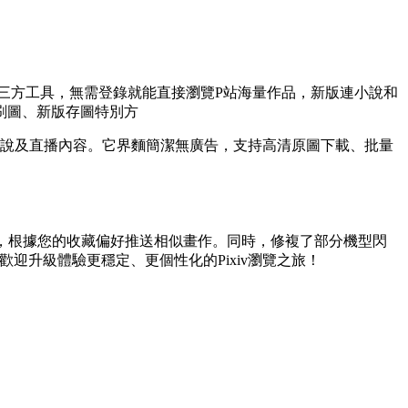
三方工具，無需登錄就能直接瀏覽P站海量作品，新版連小說和
刷圖、新版存圖特別方
、本下小說及直播內容。它界麵簡潔無廣告，支持高清原圖下載、批量
薦”功能，根據您的收藏偏好推送相似畫作。同時，修複了部分機型閃
迎升級體驗更穩定、更個性化的Pixiv瀏覽之旅！