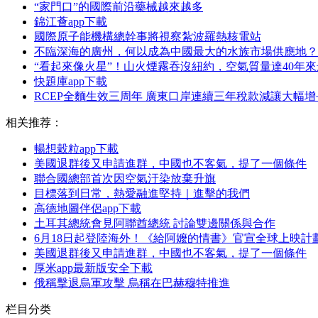
“家門口”的國際前沿藥械越來越多
錦江薈app下載
國際原子能機構總幹事將視察紮波羅熱核電站
不臨深海的廣州，何以成為中國最大的水族市場供應地？
“看起來像火星”！山火煙霧吞沒紐約，空氣質量達40年
快題庫app下載
RCEP全麵生效三周年 廣東口岸連續三年稅款減讓大幅增
相关推荐：
暢想穀粒app下載
美國退群後又申請進群，中國也不客氣，提了一個條件
聯合國總部首次因空氣汙染放棄升旗
目標落到日常，熱愛融進堅持｜進擊的我們
高德地圖伴侶app下載
土耳其總統會見阿聯酋總統 討論雙邊關係與合作
6月18日起登陸海外！《給阿嬤的情書》官宣全球上映計
美國退群後又申請進群，中國也不客氣，提了一個條件
厚米app最新版安全下載
俄稱擊退烏軍攻擊 烏稱在巴赫穆特推進
栏目分类