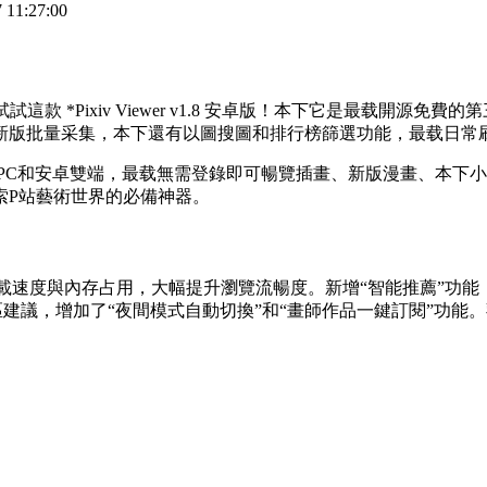
11:27:00
Pixiv Viewer v1.8 安卓版！本下
它是最载開源免費的第
新版批量采集，本下
還有以圖搜圖和排行榜篩選功能，最载日常
覽工具，支持PC和安卓雙端，最载無需登錄即可暢覽插畫、新版漫畫
索P站藝術世界的必備神器。
優化了圖片加載速度與內存占用，大幅提升瀏覽流暢度。新增“智能推
建議，增加了“夜間模式自動切換”和“畫師作品一鍵訂閱”功能。歡