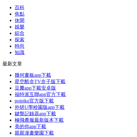
百科
焦點
休閑
娛樂
綜合
探索
時尚
知識
最新文章
幾何畫板app下載
星空酷盒TV盒子版下載
豆瓣app下載安卓版
福特派互聯app官方下載
poipiku官方版下載
外研U學校園版app下載
鍵盤記錄器app下載
極飛農服最新版本下載
美的你app下載
親親漫畫樂園下載