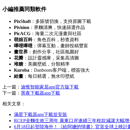
小編推薦同類軟件
PixShaft
：多賬號切換，支持原圖下載
Pivision
：界麵清爽，快速篩選作品
PicACG
：海量二次元漫畫與社區
萌娘百科
：角色百科，秒查資料
嗶哩嗶哩
：彈幕互動，畫師投稿豐富
畫世界
：創作分享，社區氛圍好
花瓣
：設計靈感庫，采集高清圖
堆糖
：美圖壁紙，分類精準
Kuroba
：Danbooru客戶端，標簽強大
給畫
：每日精選，無水印壁紙
上一篇：
迪惟智能家居app官方版下載
下一篇：
黑夜下載器app下載
相关文章：
滿星下載器app下載並安裝
RCEP全麵生效三周年 廣東口岸連續三年稅款減讓大幅增
6月18日起登陸海外！《給阿嬤的情書》官宣全球上映計