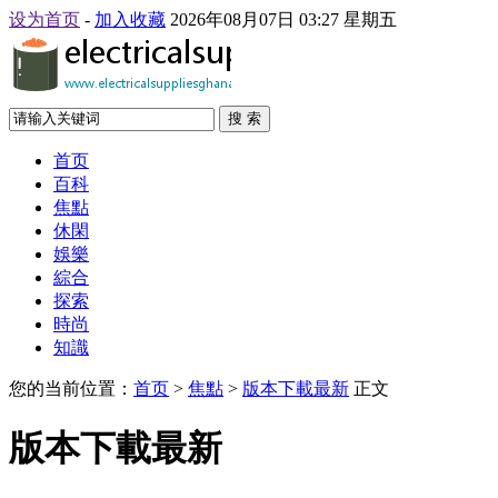
设为首页
-
加入收藏
2026年08月07日 03:27 星期五
搜 索
首页
百科
焦點
休閑
娛樂
綜合
探索
時尚
知識
您的当前位置：
首页
>
焦點
>
版本下載最新
正文
版本下載最新