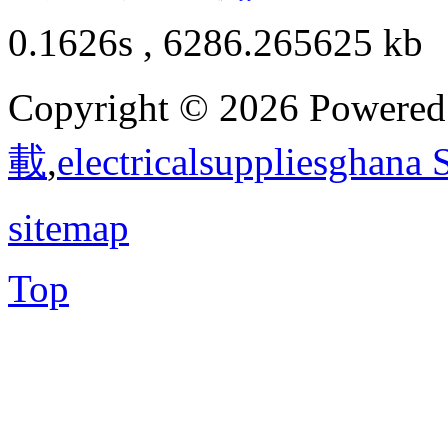
0.1626s , 6286.265625 kb
Copyright © 2026 Powere
載
,
electricalsuppliesghana
sitemap
Top