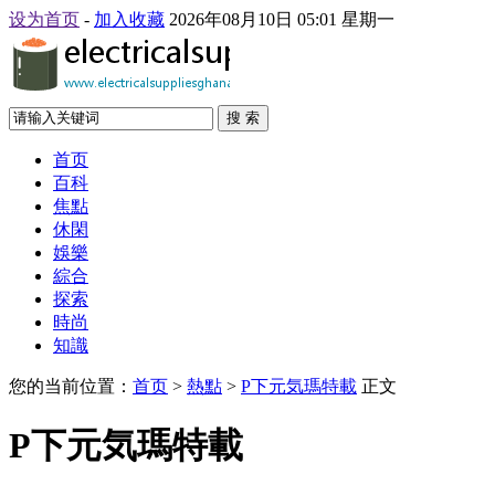
设为首页
-
加入收藏
2026年08月10日 05:01 星期一
搜 索
首页
百科
焦點
休閑
娛樂
綜合
探索
時尚
知識
您的当前位置：
首页
>
熱點
>
P下元気瑪特載
正文
P下元気瑪特載